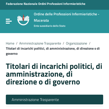
Vai ai contenuti
Federazione Nazionale Ordini Professioni Infermieristiche
Vai al menu di navigazione
Ordine delle Professioni Infermieristiche -
Vai al footer
Macerata
Attiva / disattiva la navigazione
Ente sussidiario dello Stato
Home
/
Amministrazione Trasparente
/
Organizzazione
/
Titolari di incarichi politici, di amministrazione, di direzione o di
governo
Titolari di incarichi politici, di
amministrazione, di
direzione o di governo
Amministrazione Trasparente