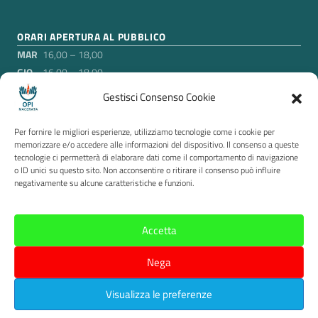
ORARI APERTURA AL PUBBLICO
MAR
16,00 – 18,00
GIO
16,00 – 18,00
Gestisci Consenso Cookie
Nei mesi di luglio e agosto, esclusa la settimana di
ferragosto in cui gli uffici sono chiusi, l’Ordine rimarrà aperto
Per fornire le migliori esperienze, utilizziamo tecnologie come i cookie per
soltanto il martedì pomeriggio, agli orari suddetti.
memorizzare e/o accedere alle informazioni del dispositivo. Il consenso a queste
tecnologie ci permetterà di elaborare dati come il comportamento di navigazione
o ID unici su questo sito. Non acconsentire o ritirare il consenso può influire
Sezione Link Utili
Privacy
|
Cookie policy
|
Contatti
|
Accessibilità
|
negativamente su alcune caratteristiche e funzioni.
Segnalazione di illeciti Whistleblowing
|
Questionario
|
Tema grafico
ItaliaWP2
|
Accetta
Credits
Nega
Visualizza le preferenze