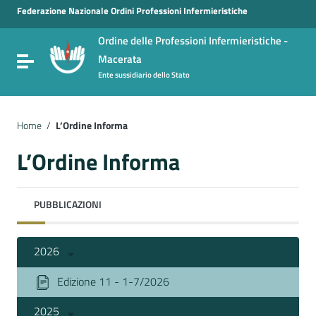
Vai ai contenuti
Federazione Nazionale Ordini Professioni Infermieristiche
Vai al menu di navigazione
Ordine delle Professioni Infermieristiche -
Vai al footer
Macerata
Attiva / disattiva la navigazione
Ente sussidiario dello Stato
Home
/
L’Ordine Informa
L’Ordine Informa
PUBBLICAZIONI
2026
Edizione 11 - 1-7/2026
2025