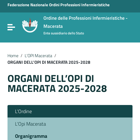
Vai ai contenuti
Federazione Nazionale Ordini Professioni Infermieristiche
Vai al menu di navigazione
Ordine delle Professioni Infermieristiche -
Vai al footer
Macerata
Attiva / disattiva la navigazione
Ente sussidiario dello Stato
Home
/
L’OPI Macerata
/
ORGANI DELL’OPI DI MACERATA 2025-2028
ORGANI DELL’OPI DI
MACERATA 2025-2028
L'Ordine
L'Opi Macerata
Organigramma