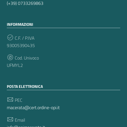
(+39) 0733269863
INFORMAZIONI
C.F. / P.IVA
93005390435
Cod. Univoco
UFMYL2
POSTA ELETTRONICA
PEC
macerata@cert.ordine-opi.it
Email