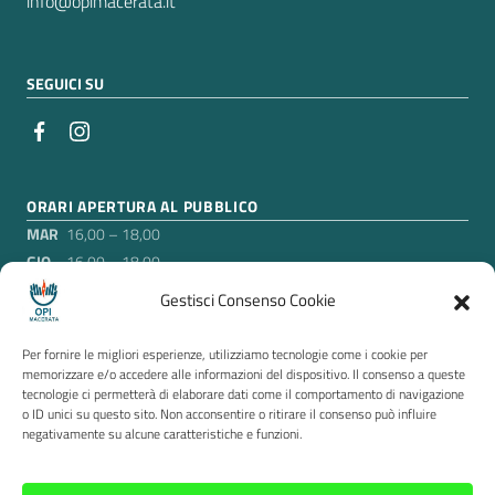
info@opimacerata.it
SEGUICI SU
ORARI APERTURA AL PUBBLICO
MAR
16,00 – 18,00
GIO
16,00 – 18,00
Gestisci Consenso Cookie
Nei mesi di luglio e agosto, esclusa la settimana di
ferragosto in cui gli uffici sono chiusi, l’Ordine rimarrà aperto
Per fornire le migliori esperienze, utilizziamo tecnologie come i cookie per
soltanto il martedì pomeriggio, agli orari suddetti.
memorizzare e/o accedere alle informazioni del dispositivo. Il consenso a queste
tecnologie ci permetterà di elaborare dati come il comportamento di navigazione
o ID unici su questo sito. Non acconsentire o ritirare il consenso può influire
Sezione Link Utili
Privacy
|
Cookie policy
|
Contatti
|
Accessibilità
|
negativamente su alcune caratteristiche e funzioni.
Segnalazione di illeciti Whistleblowing
|
Questionario
|