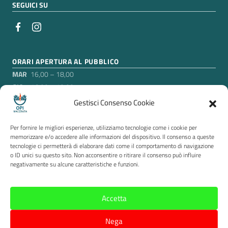
SEGUICI SU
ORARI APERTURA AL PUBBLICO
MAR
16,00 – 18,00
GIO
16,00 – 18,00
Gestisci Consenso Cookie
Nei mesi di luglio e agosto, esclusa la settimana di
ferragosto in cui gli uffici sono chiusi, l’Ordine rimarrà aperto
Per fornire le migliori esperienze, utilizziamo tecnologie come i cookie per
soltanto il martedì pomeriggio, agli orari suddetti.
memorizzare e/o accedere alle informazioni del dispositivo. Il consenso a queste
tecnologie ci permetterà di elaborare dati come il comportamento di navigazione
o ID unici su questo sito. Non acconsentire o ritirare il consenso può influire
Sezione Link Utili
negativamente su alcune caratteristiche e funzioni.
Privacy
|
Cookie policy
|
Contatti
|
Accessibilità
|
Segnalazione di illeciti Whistleblowing
|
Questionario
|
Accetta
Tema grafico
ItaliaWP2
|
Credits
Nega