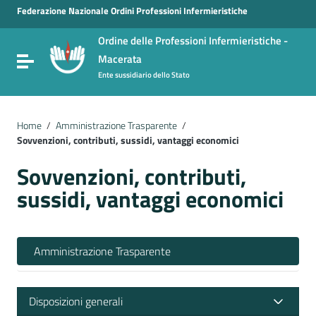
Vai ai contenuti
Federazione Nazionale Ordini Professioni Infermieristiche
Vai al menu di navigazione
Ordine delle Professioni Infermieristiche -
Vai al footer
Macerata
Attiva / disattiva la navigazione
Ente sussidiario dello Stato
Home
/
Amministrazione Trasparente
/
Sovvenzioni, contributi, sussidi, vantaggi economici
Sovvenzioni, contributi,
sussidi, vantaggi economici
Amministrazione Trasparente
Disposizioni generali