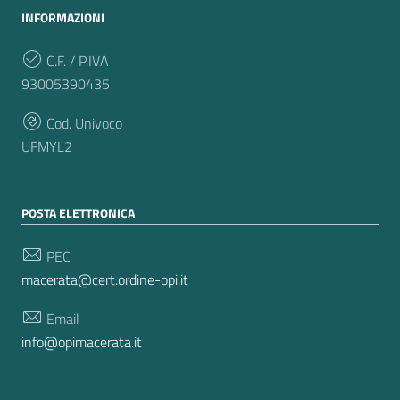
INFORMAZIONI
C.F. / P.IVA
93005390435
Cod. Univoco
UFMYL2
POSTA ELETTRONICA
PEC
macerata@cert.ordine-opi.it
Email
info@opimacerata.it