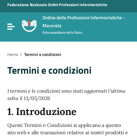
Vai ai contenuti
Federazione Nazionale Ordini Professioni Infermieristiche
Vai al menu di navigazione
Ordine delle Professioni Infermieristiche -
Vai al footer
Macerata
Attiva / disattiva la navigazione
Ente sussidiario dello Stato
Home
/
Termini e condizioni
Termini e condizioni
I termini e le condizioni sono stati aggiornati l'ultima
volta il 13/05/2026
1. Introduzione
Questi Termini e Condizioni si applicano a questo
sito web e alle transazioni relative ai nostri prodotti e