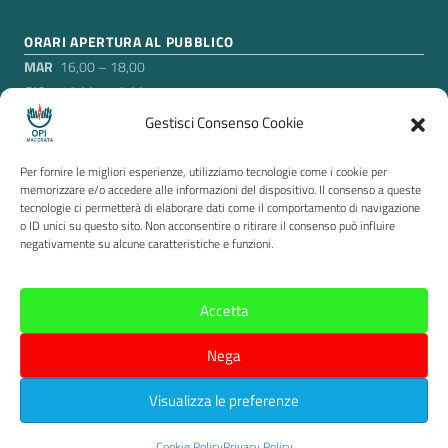
ORARI APERTURA AL PUBBLICO
MAR
16,00 – 18,00
GIO
16,00 – 18,00
Gestisci Consenso Cookie
Nei mesi di luglio e agosto, esclusa la settimana di
ferragosto in cui gli uffici sono chiusi, l’Ordine rimarrà aperto
Per fornire le migliori esperienze, utilizziamo tecnologie come i cookie per
soltanto il martedì pomeriggio, agli orari suddetti.
memorizzare e/o accedere alle informazioni del dispositivo. Il consenso a queste
tecnologie ci permetterà di elaborare dati come il comportamento di navigazione
o ID unici su questo sito. Non acconsentire o ritirare il consenso può influire
Sezione Link Utili
negativamente su alcune caratteristiche e funzioni.
Privacy
|
Cookie policy
|
Contatti
|
Accessibilità
|
Segnalazione di illeciti Whistleblowing
|
Questionario
|
Accetta
Tema grafico
ItaliaWP2
|
Credits
Nega
Visualizza le preferenze
Cookie Policy
Privacy Policy