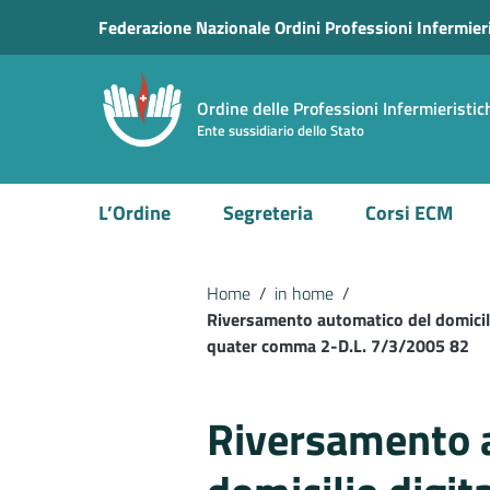
Vai ai contenuti
Federazione Nazionale Ordini Professioni Infermier
Vai al menu di navigazione
Vai al footer
Ordine delle Professioni Infermieristi
Ente sussidiario dello Stato
L’Ordine
Segreteria
Corsi ECM
Home
/
in home
/
Riversamento automatico del domicilio 
quater comma 2-D.L. 7/3/2005 82
Riversamento 