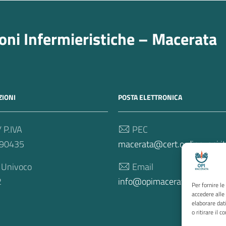
ioni Infermieristiche – Macerata
IONI
POSTA ELETTRONICA
/ P.IVA
PEC
90435
macerata@cert.ordine-opi.it
 Univoco
Email
2
info@opimacerata.it
Per fornire l
accedere alle
elaborare dat
o ritirare il 