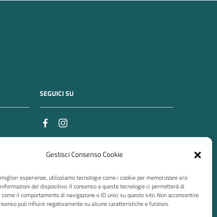
SEGUICI SU
ORARI APERTURA AL PUBBLICO
Gestisci Consenso Cookie
MAR
16,00 – 18,00
e migliori esperienze, utilizziamo tecnologie come i cookie per memorizzare e/o
GIO
16,00 – 18,00
 informazioni del dispositivo. Il consenso a queste tecnologie ci permetterà di
i come il comportamento di navigazione o ID unici su questo sito. Non acconsentire
Nei mesi di luglio e agosto, esclusa la
consenso può influire negativamente su alcune caratteristiche e funzioni.
settimana di ferragosto in cui gli uffici