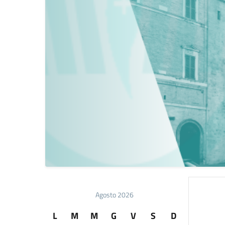
Agosto 2026
L
M
M
G
V
S
D