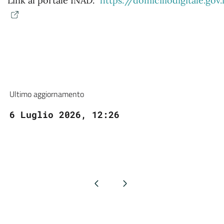
Link al portale INAD:
https://domiciliodigitale.g
Ultimo aggiornamento
6 Luglio 2026, 12:26
Pagina precedente
Pagina successiva