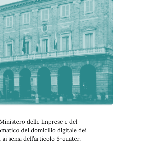
l Ministero delle Imprese e del
omatico del domicilio digitale dei
 ai sensi dell’articolo 6-quater,