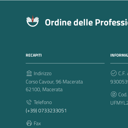
Ordine delle Profess
RECAPITI
INFORMAZ
Indirizzo
C.F. 
Corso Cavour, 96 Macerata
930053
62100, Macerata
Cod.
Telefono
UFMYL
(+39) 0733233051
Fax