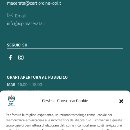
macerata@cert.ordine-opi.it
Email
info@opimacerata.it
SEGUICI SU
ORARI APERTURA AL PUBBLICO
MAR
16,00 – 18,00
GIO
16,00 – 18,00
Gestisci Consenso Cookie
Nei mesi di luglio e agosto, esclusa la settimana di
ferragosto in cui gli uffici sono chiusi, l’Ordine rimarrà aperto
Per fornire le migliori esperienze, utilizziamo tecnologie come i cookie per
soltanto il martedì pomeriggio, agli orari suddetti.
memorizzare e/o accedere alle informazioni del dispositivo. Il consenso a queste
tecnologie ci permetterà di elaborare dati come il comportamento di navigazione