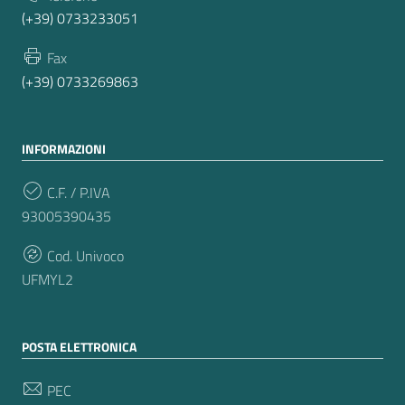
(+39) 0733233051
Fax
(+39) 0733269863
INFORMAZIONI
C.F. / P.IVA
93005390435
Cod. Univoco
UFMYL2
POSTA ELETTRONICA
PEC