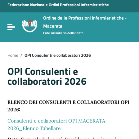
Vai ai contenuti
Federazione Nazionale Ordini Professioni Infermieristiche
Vai al menu di navigazione
Ordine delle Professioni Infermieristiche -
Vai al footer
Macerata
Attiva / disattiva la navigazione
Ente sussidiario dello Stato
Home
/
OPI Consulenti e collaboratori 2026
OPI Consulenti e
collaboratori 2026
ELENCO DEI CONSULENTI E COLLABORATORI OPI
2026:
Consulenti e collaboratori OPI MACERATA
2026_Elenco Tabellare