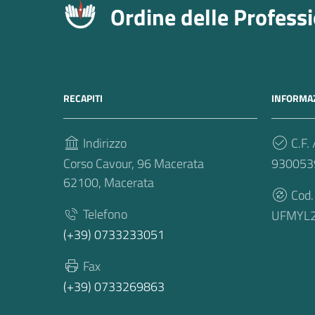
Ordine delle Profess
RECAPITI
INFORMAZ
Indirizzo
C.F. 
Corso Cavour, 96 Macerata
930053
62100, Macerata
Cod.
Telefono
UFMYL
(+39) 0733233051
Fax
(+39) 0733269863