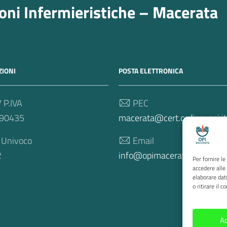
ioni Infermieristiche – Macerata
IONI
POSTA ELETTRONICA
/ P.IVA
PEC
90435
macerata@cert.ordine-opi.it
 Univoco
Email
2
info@opimacerata.it
Per fornire l
accedere alle
elaborare dat
o ritirare il 
Ac