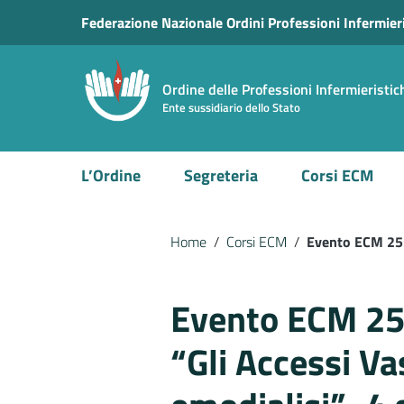
Vai ai contenuti
Federazione Nazionale Ordini Professioni Infermier
Vai al menu di navigazione
Vai al footer
Ordine delle Professioni Infermieristi
Ente sussidiario dello Stato
L’Ordine
Segreteria
Corsi ECM
Home
/
Corsi ECM
/
Evento ECM 25 N
Evento ECM 25
“Gli Accessi Va