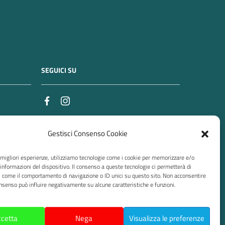
SEGUICI SU
ORARI APERTURA AL PUBBLICO
Gestisci Consenso Cookie
MAR
16,00 – 18,00
e migliori esperienze, utilizziamo tecnologie come i cookie per memorizzare e/o
GIO
16,00 – 18,00
 informazioni del dispositivo. Il consenso a queste tecnologie ci permetterà di
i come il comportamento di navigazione o ID unici su questo sito. Non acconsentire
Nei mesi di luglio e agosto, esclusa la
consenso può influire negativamente su alcune caratteristiche e funzioni.
settimana di ferragosto in cui gli uffici
sono chiusi, l’Ordine rimarrà aperto
soltanto il martedì pomeriggio, agli orari
cetta
Nega
Visualizza le preferenze