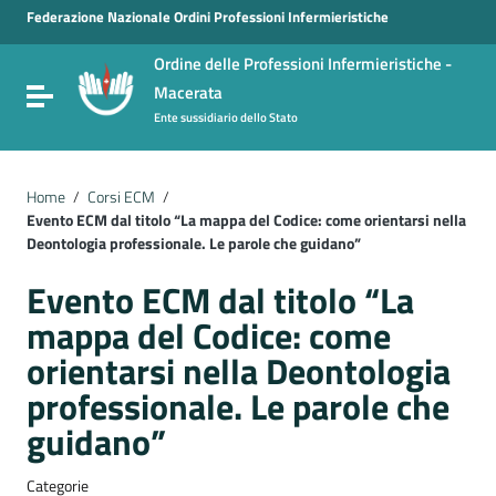
Vai ai contenuti
Federazione Nazionale Ordini Professioni Infermieristiche
Vai al menu di navigazione
Ordine delle Professioni Infermieristiche -
Vai al footer
Macerata
Attiva / disattiva la navigazione
Ente sussidiario dello Stato
Home
/
Corsi ECM
/
Evento ECM dal titolo “La mappa del Codice: come orientarsi nella
Deontologia professionale. Le parole che guidano”
Evento ECM dal titolo “La
mappa del Codice: come
orientarsi nella Deontologia
professionale. Le parole che
guidano”
Categorie