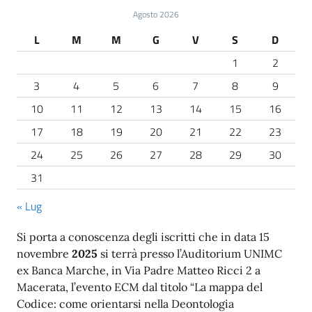
Agosto 2026
L
M
M
G
V
S
D
1
2
3
4
5
6
7
8
9
10
11
12
13
14
15
16
17
18
19
20
21
22
23
24
25
26
27
28
29
30
31
« Lug
Si porta a conoscenza degli iscritti che in data 15
novembre
2025
si terrà presso l’Auditorium UNIMC
ex Banca Marche, in Via Padre Matteo Ricci 2 a
Macerata, l’evento ECM dal titolo “La mappa del
Codice: come orientarsi nella Deontologia